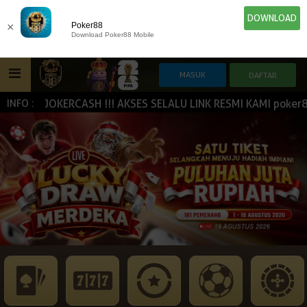
DOWNLOAD
×
Poker88
Download Poker88 Mobile
RU JOKERCASH !!! AKSES SELALU LINK RESMI KAMI poker88sla
INFO :
HOME
IDN E-LOTTERY
POKER
SLOT GAME
NEW
NEW
SPORTBOOK
LIVE CASINO
IDNLIVE
NEW
ESPORTS
TOGEL
ARCADE
NEW
NEW
NEW
TEMBAK IKAN
IDNRAFFLE
IDNTRADE