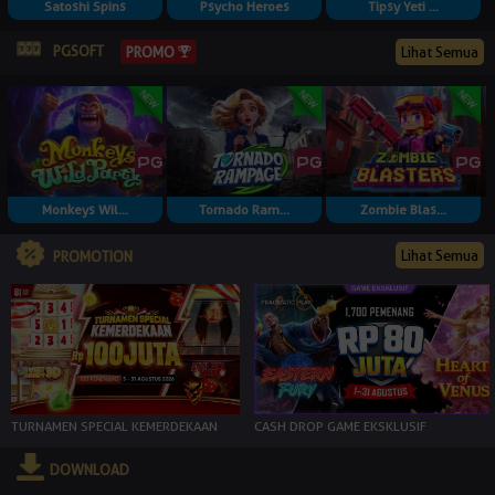
Satoshi Spins
Psycho Heroes
Tipsy Yeti ...
PGSOFT
Lihat Semua
PROMO
Monkeys Wil...
Tornado Ram...
Zombie Blas...
Lihat Semua
PROMOTION
TURNAMEN SPECIAL KEMERDEKAAN
CASH DROP GAME EKSKLUSIF
DOWNLOAD