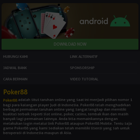
HUBUNGI KAMI
LINK ALTERNATIF
JADWAL BANK
SPONSORSHIP
CARA BERMAIN
VIDEO TUTORIAL
Poker88
adalah situs taruhan online yang saat ini menjadi pilihan nomor 1
Poker88
bagi para kalangan player judi di Indonesia. Poker88 telah menghadirkan
berbagai permainan taruhan online yang sangat lengkap dan memiliki
kualitas terbaik seperti slot online, poker, casino, tembak ikan dan masih
banyak lagi permainan lainnya. Anda bisa memainkannya dengan
melakukan login melalui link Poker88 ataupun Poker88 Mobile. Tentu saja
game Poker88 yang kami sediakan telah memiliki lisensi yang sah untuk
beroperasi di Indonesia maupun di Asia.