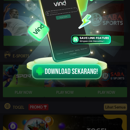
E-SPORTS
Lihat Semua
PROMO
TOGEL