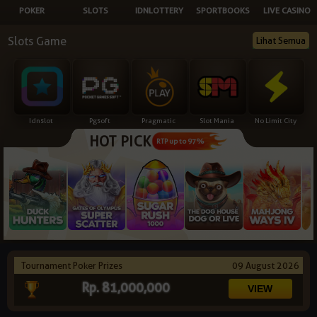
POKER
SLOTS
IDNLOTTERY
SPORTBOOKS
LIVE CASINO
NEW
Slots Game
Lihat Semua
TANGKAS
RTP
DEPOSIT
WITHDRAW
Idnslot
Pgsoft
Pragmatic
Slot Mania
No Limit City
HOT PICK
PROMOSI
RTP up to 97%
DOWNLOAD
REFERRAL
JACKPOT
Tournament Poker Prizes
09 August 2026
VIP MEMBER
Rp. 81,000,000
HUBUNGI KAMI