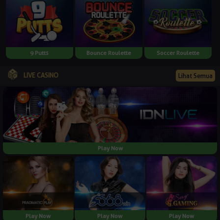
9 Putts
Bounce Roulette
Soccer Roulette
LIVE CASINO
Lihat Semua
Play Now
Play Now
Play Now
Play Now