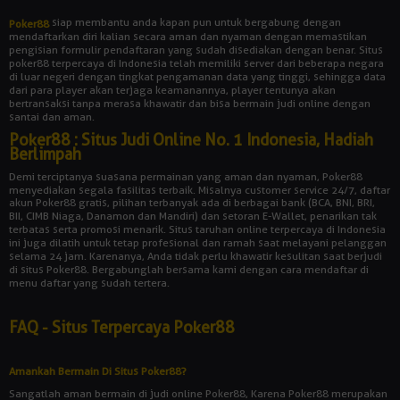
siap membantu anda kapan pun untuk bergabung dengan
Poker88
mendaftarkan diri kalian secara aman dan nyaman dengan memastikan
pengisian formulir pendaftaran yang sudah disediakan dengan benar. Situs
poker88 terpercaya di Indonesia telah memiliki server dari beberapa negara
di luar negeri dengan tingkat pengamanan data yang tinggi, sehingga data
dari para player akan terjaga keamanannya, player tentunya akan
bertransaksi tanpa merasa khawatir dan bisa bermain judi online dengan
santai dan aman.
Poker88 : Situs Judi Online No. 1 Indonesia, Hadiah
Berlimpah
Demi terciptanya suasana permainan yang aman dan nyaman, Poker88
menyediakan segala fasilitas terbaik. Misalnya customer service 24/7, daftar
akun Poker88 gratis, pilihan terbanyak ada di berbagai bank (BCA, BNI, BRI,
BII, CIMB Niaga, Danamon dan Mandiri) dan setoran E-Wallet, penarikan tak
terbatas serta promosi menarik. Situs taruhan online terpercaya di Indonesia
ini juga dilatih untuk tetap profesional dan ramah saat melayani pelanggan
selama 24 jam. Karenanya, Anda tidak perlu khawatir kesulitan saat berjudi
di situs Poker88. Bergabunglah bersama kami dengan cara mendaftar di
menu daftar yang sudah tertera.
FAQ - Situs Terpercaya Poker88
Amankah Bermain Di Situs Poker88?
Sangatlah aman bermain di judi online Poker88, Karena Poker88 merupakan