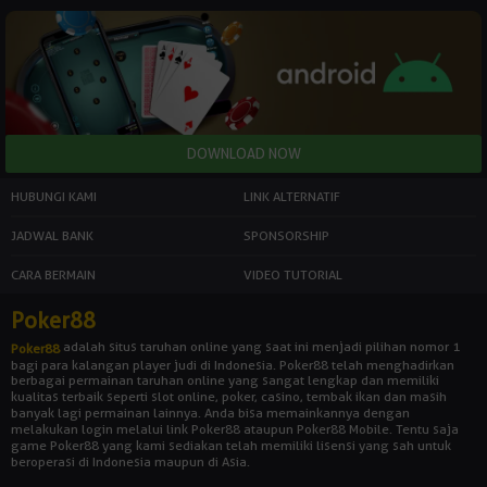
HUBUNGI KAMI
LINK ALTERNATIF
JADWAL BANK
SPONSORSHIP
CARA BERMAIN
VIDEO TUTORIAL
Poker88
adalah situs taruhan online yang saat ini menjadi pilihan nomor 1
Poker88
bagi para kalangan player judi di Indonesia. Poker88 telah menghadirkan
berbagai permainan taruhan online yang sangat lengkap dan memiliki
kualitas terbaik seperti slot online, poker, casino, tembak ikan dan masih
banyak lagi permainan lainnya. Anda bisa memainkannya dengan
melakukan login melalui link Poker88 ataupun Poker88 Mobile. Tentu saja
game Poker88 yang kami sediakan telah memiliki lisensi yang sah untuk
beroperasi di Indonesia maupun di Asia.