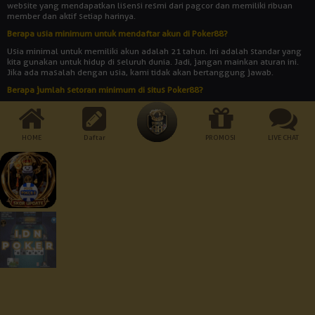
website yang mendapatkan lisensi resmi dari pagcor dan memiliki ribuan
member dan aktif setiap harinya.
Berapa usia minimum untuk mendaftar akun di Poker88?
Usia minimal untuk memiliki akun adalah 21 tahun. Ini adalah standar yang
kita gunakan untuk hidup di seluruh dunia. Jadi, jangan mainkan aturan ini.
Jika ada masalah dengan usia, kami tidak akan bertanggung jawab.
Berapa jumlah setoran minimum di situs Poker88?
Jumlah setoran minimum adalah Rp 10.000. Bukankah itu rendah? Dengan
uang yang begitu banyak, Anda bisa memainkan semua jenis permainan
yang disediakan oleh agen judi online POKER88.
HOME
Daftar
PROMOSI
LIVE CHAT
Cara Pembayaran:
Dukungan Perangkat :
Keamanan Terjamin :
© 2026 Poker88. All Rights Reserved | 18+