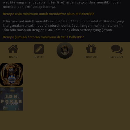
website yang mendapatkan lisensi resmi dari pagcor dan memiliki ribuan
member dan aktif setiap harinya.
Berapa usia minimum untuk mendaftar akun di Poker88?
Usia minimal untuk memiliki akun adalah 21 tahun. Ini adalah standar yang
kita gunakan untuk hidup di seluruh dunia. Jadi, jangan mainkan aturan ini.
Jika ada masalah dengan usia, kami tidak akan bertanggung jawab.
Berapa jumlah setoran minimum di situs Poker88?
Jumlah setoran minimum adalah Rp 10.000. Bukankah itu rendah? Dengan
uang yang begitu banyak, Anda bisa memainkan semua jenis permainan
yang disediakan oleh agen judi online POKER88.
HOME
Daftar
PROMOSI
LIVE CHAT
Cara Pembayaran:
Dukungan Perangkat :
Keamanan Terjamin :
© 2026 Poker88. All Rights Reserved | 18+