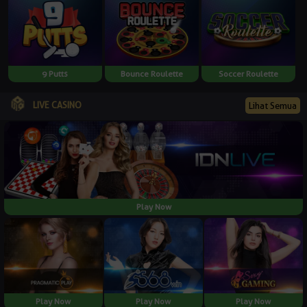
9 Putts
Bounce Roulette
Soccer Roulette
LIVE CASINO
Lihat Semua
Play Now
Play Now
Play Now
Play Now