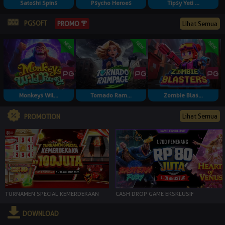
Satoshi Spins
Psycho Heroes
Tipsy Yeti ...
PGSOFT
Lihat Semua
PROMO
Monkeys Wil...
Tornado Ram...
Zombie Blas...
Lihat Semua
PROMOTION
TURNAMEN SPECIAL KEMERDEKAAN
CASH DROP GAME EKSKLUSIF
DOWNLOAD