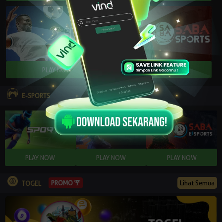
E-SPORTS
Lihat Semua
PROMO
TOGEL