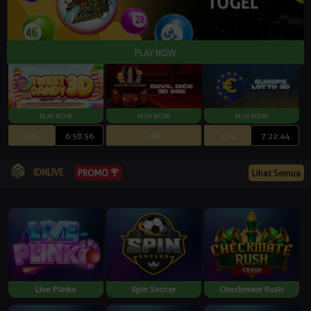
223
6:58:55
265
374
7:22:43
IDNLIVE
Lihat Semua
PROMO
Live Plinko
Spin Soccer
Checkmate Rush