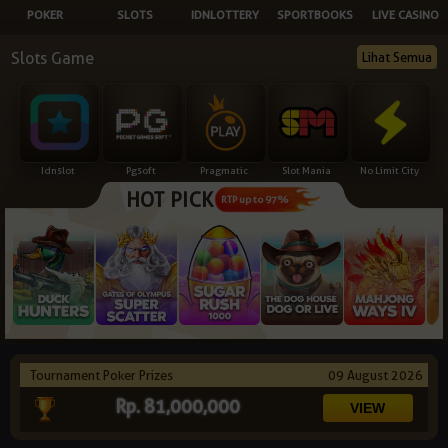
POKER
SLOTS
IDNLOTTERY
SPORTBOOKS
LIVE CASINO
NEW
Slots Game
Lihat Semua
TANGKAS
RTP
DEPOSIT
WITHDRAW
Idnslot
Pgsoft
Pragmatic
Slot Mania
No Limit City
HOT PICK
PROMOSI
RTP up to 97%
DOWNLOAD
REFERRAL
JACKPOT
Tournament Poker Prizes
09 August 2026
VIP MEMBER
Rp. 81,000,000
HUBUNGI KAMI