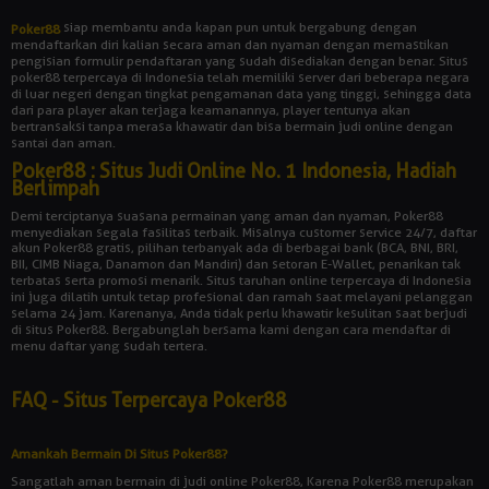
siap membantu anda kapan pun untuk bergabung dengan
Poker88
mendaftarkan diri kalian secara aman dan nyaman dengan memastikan
pengisian formulir pendaftaran yang sudah disediakan dengan benar. Situs
poker88 terpercaya di Indonesia telah memiliki server dari beberapa negara
di luar negeri dengan tingkat pengamanan data yang tinggi, sehingga data
dari para player akan terjaga keamanannya, player tentunya akan
bertransaksi tanpa merasa khawatir dan bisa bermain judi online dengan
santai dan aman.
Poker88 : Situs Judi Online No. 1 Indonesia, Hadiah
Berlimpah
Demi terciptanya suasana permainan yang aman dan nyaman, Poker88
menyediakan segala fasilitas terbaik. Misalnya customer service 24/7, daftar
akun Poker88 gratis, pilihan terbanyak ada di berbagai bank (BCA, BNI, BRI,
BII, CIMB Niaga, Danamon dan Mandiri) dan setoran E-Wallet, penarikan tak
terbatas serta promosi menarik. Situs taruhan online terpercaya di Indonesia
ini juga dilatih untuk tetap profesional dan ramah saat melayani pelanggan
selama 24 jam. Karenanya, Anda tidak perlu khawatir kesulitan saat berjudi
di situs Poker88. Bergabunglah bersama kami dengan cara mendaftar di
menu daftar yang sudah tertera.
FAQ - Situs Terpercaya Poker88
Amankah Bermain Di Situs Poker88?
Sangatlah aman bermain di judi online Poker88, Karena Poker88 merupakan