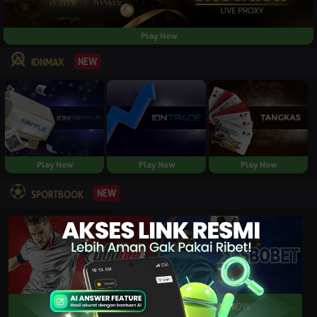
Play Now
NEW
IDNMAX
Play Now
Play Now
Play Now
NEW
SPORTBOOK