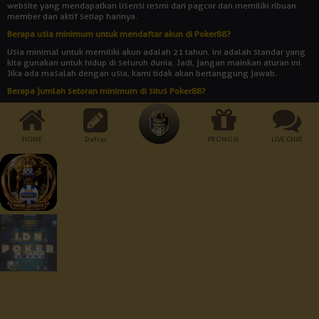
website yang mendapatkan lisensi resmi dari pagcor dan memiliki ribuan
member dan aktif setiap harinya.
Berapa usia minimum untuk mendaftar akun di Poker88?
Usia minimal untuk memiliki akun adalah 21 tahun. Ini adalah standar yang
kita gunakan untuk hidup di seluruh dunia. Jadi, jangan mainkan aturan ini.
Jika ada masalah dengan usia, kami tidak akan bertanggung jawab.
Berapa jumlah setoran minimum di situs Poker88?
Jumlah setoran minimum adalah Rp 10.000. Bukankah itu rendah? Dengan
uang yang begitu banyak, Anda bisa memainkan semua jenis permainan
yang disediakan oleh agen judi online POKER88.
HOME
Daftar
PROMOSI
LIVE CHAT
Cara Pembayaran:
Dukungan Perangkat :
Keamanan Terjamin :
© 2026 Poker88. All Rights Reserved | 18+