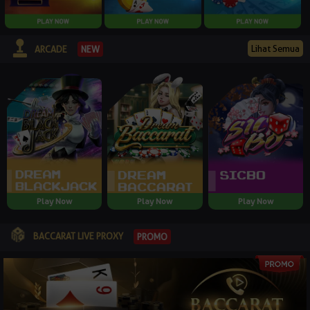
Lihat Semua
NEW
ARCADE
Play Now
Play Now
Play Now
BACCARAT LIVE PROXY
PROMO