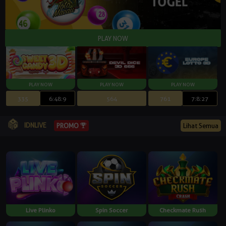
335
6:48:8
564
761
7:8:26
IDNLIVE
Lihat Semua
PROMO
Live Plinko
Spin Soccer
Checkmate Rush