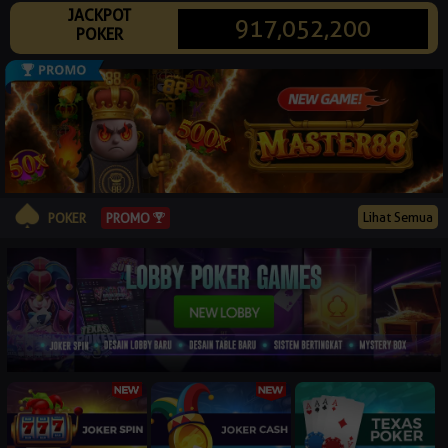
JACKPOT
© 2026 ppkr88win.com. All Rights Reserved | 18+
917,052,200
POKER
Lihat Semua
PROMO
POKER