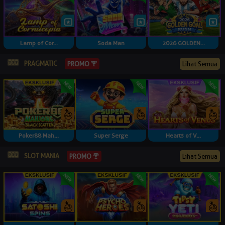
Lamp of Cor...
Soda Man
2026 GOLDEN...
PRAGMATIC
Lihat Semua
PROMO
Poker88 Mah...
Super Serge
Hearts of V...
SLOT MANIA
Lihat Semua
PROMO