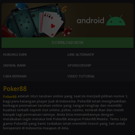
HUBUNGI KAMI
LINK ALTERNATIF
JADWAL BANK
SPONSORSHIP
CARA BERMAIN
VIDEO TUTORIAL
Poker88
adalah situs taruhan online yang saat ini menjadi pilihan nomor 1
Poker88
bagi para kalangan player judi di Indonesia. Poker88 telah menghadirkan
berbagai permainan taruhan online yang sangat lengkap dan memiliki
kualitas terbaik seperti slot online, poker, casino, tembak ikan dan masih
banyak lagi permainan lainnya. Anda bisa memainkannya dengan
melakukan login melalui link Poker88 ataupun Poker88 Mobile. Tentu saja
game Poker88 yang kami sediakan telah memiliki lisensi yang sah untuk
beroperasi di Indonesia maupun di Asia.